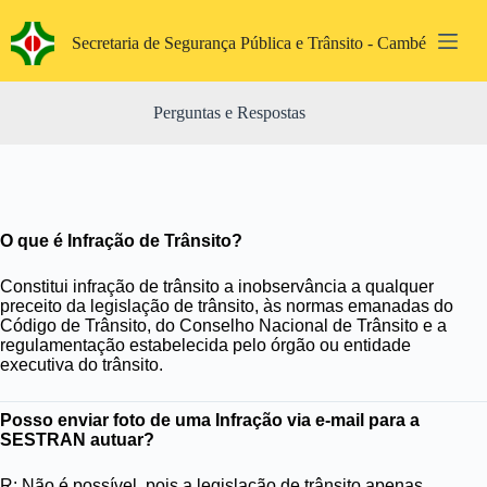
Pular
para
Secretaria de Segurança Pública e Trânsito - Cambé
o
conteúdo
Perguntas e Respostas
O que é Infração de Trânsito?
Constitui infração de trânsito a inobservância a qualquer
preceito da legislação de trânsito, às normas emanadas do
Código de Trânsito, do Conselho Nacional de Trânsito e a
regulamentação estabelecida pelo órgão ou entidade
executiva do trânsito.
Posso enviar foto de uma Infração via e-mail para a
SESTRAN autuar?
R: Não é possível, pois a legislação de trânsito apenas