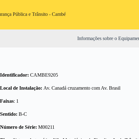
Pular
para
o
urança Pública e Trânsito - Cambé
conteúdo
Informações sobre o Equipame
Identificador:
CAMBE9205
Local de Instalação:
Av. Canadá cruzamento com Av. Brasil
Faixas
: 1
Sentido:
B-C
Número de Série:
M00211