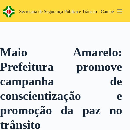
Pular
para
Secretaria de Segurança Pública e Trânsito - Cambé
o
conteúdo
Maio Amarelo:
Prefeitura promove
campanha de
conscientização e
promoção da paz no
trânsito