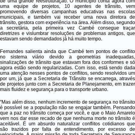
de uma grande reestruturação. O município conta agora com
uma equipe de projetos, 10 agentes de trânsito, vem
promovendo diversas campanhas educativas nas escolas
municipais, e também vai receber uma nova diretora de
trânsito, gestora com experiência na área. Além disso, segundo
a secretária, pela primeira vez Cambé consegue traçar
diretrizes e vislumbrar resoluções de problemas antigos, que
estavam sendo demandados já há muito tempo.
Fernandes salienta ainda que Cambé tem pontos de conflito
no sistema viário devido a geometrias inadequadas,
sinalizações de trânsito que estavam fora dos conformes e só
agora estão sendo regularizadas. Com isso, está sendo dada
uma atenção nesses pontos de conflitos, sendo resolvidos um
por um, já que a Secretaria de Trânsito se encarrega, através
de projetos junto com a Secretaria de Planejamento, em trazer
mais fluidez e segurança para o transporte urbano.
“Mas além disso, nenhum incremento de segurança no trânsito
é possível se a população não se engajar também. Pensando
que a paz no trânsito começa por você, e que o Maio Amarelo
vem nos dar esse recado de que nenhuma morte no trânsito é
aceitável. É um absurdo naturalizar conflitos cotidianos que
são trazidos por falta de entendimento, por excesso de
velocidade. A maior missão de toda Secretaria de Segurança